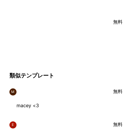
無料
類似テンプレート
無料
M
macey <3
無料
E