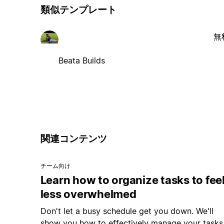
類似テンプレート
無
Beata Builds
関連コンテンツ
チーム向け
Learn how to organize tasks to fee
less overwhelmed
Don't let a busy schedule get you down. We'll
show you how to effectively manage your tasks