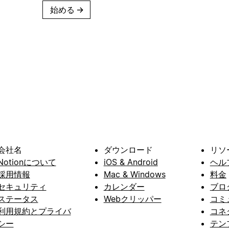
始める
→
会社名
ダウンロード
リソ
Notionについて
iOS & Android
ヘル
採用情報
Mac & Windows
料金
セキュリティ
カレンダー
ブロ
ステータス
Webクリッパー
コミ
利用規約とプライバ
コネ
シー
テン