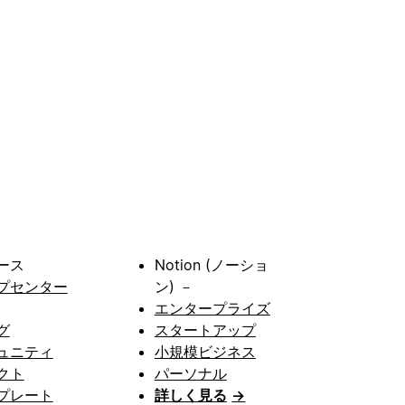
ース
Notion (ノーショ
プセンター
ン) －
エンタープライズ
グ
スタートアップ
ュニティ
小規模ビジネス
クト
パーソナル
プレート
詳しく見る
→