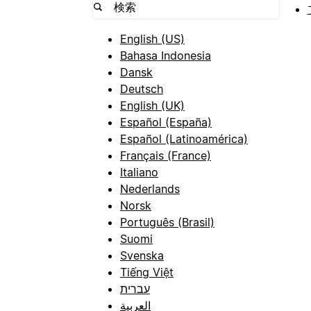
English (US)
Bahasa Indonesia
Dansk
Deutsch
English (UK)
Español (España)
Español (Latinoamérica)
Français (France)
Italiano
Nederlands
Norsk
Português (Brasil)
Suomi
Svenska
Tiếng Việt
עברית
العربية