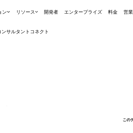
ョン
リソース
開発者
エンタープライズ
料金
営業
コンサルタント
コネクト
この