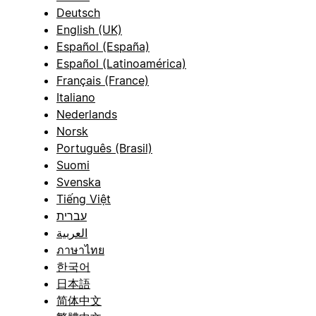
Deutsch
English (UK)
Español (España)
Español (Latinoamérica)
Français (France)
Italiano
Nederlands
Norsk
Português (Brasil)
Suomi
Svenska
Tiếng Việt
עברית
العربية
ภาษาไทย
한국어
日本語
简体中文