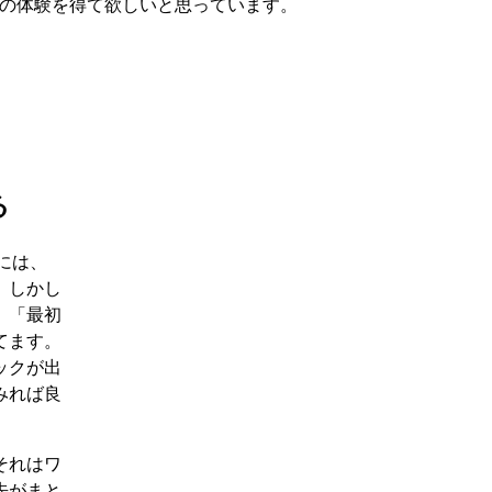
しらの体験を得て欲しいと思っています。
る
には、
。しかし
。「最初
てます。
ックが出
みれば良
それはワ
先がまと