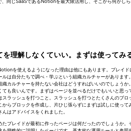
で、同じSaaSであるNotionを最大限活用し、そこから何か
てを理解しなくていい。まずは使ってみ
otionを使えるようになった理由は他にもあります。プレイド
ールは自分たちで調べ・学ぶという組織カルチャーがあります
組織カルチャーを持たない会社はどうすればいいのでしょうか
くても良いんです。まずはページを並べるだけでもいいと思っ
はスラッシュを打つこと。スラッシュを打つとたくさんのブロ
こからブロックを作成し、片ひじ張らずにまずは試しに使って
さんはアドバイスをくれました。
めたプレイドが最初に作ったページは何だったのでしょうか。
途を簡略的に説明したページです。基本的な運用ルールと参照