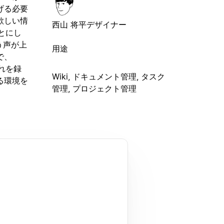
げる必要
欲しい情
西山 将平
デザイナー
とにし
う声が上
用途
で、
れを録
Wiki, ドキュメント管理, タスク
る環境を
管理, プロジェクト管理