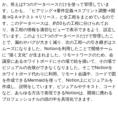
か。答えは1つのデータベースだけを使って管理していま
す。しかも、「ヒアリング→要件定義→スプリント調整→開
発→Q A→テスト→リリース」と全工程をまとめているので
す。このデータベースは、約50もの工程に分けられてお
り、各工程の情報を適切なビューで表示できるよう、設定し
ています。このように1つのデータベースだけで管理したこ
とで、漏れやバグが大きく減り、次の工程への引き継ぎはス
ムーズになりました。Notionを利用したことで開発チーム
に “描く文化” が生まれました。リモートワークのため、会
議室にあるホワイトボードにその場で絵を描いて、その場で
ビジュアルの合致ができなくなりました。そこでNotionを
ホワイトボード代わりに利用。リモート会議中、コードで図
を作成できるMermaidを使って、Notion上にビジュアルを
作成し、説明をしています。ビジュアルやテキスト、コード
など、あらゆる方法で表現できるNotionは、開発に携わる
プロフェッショナルの頭の中を具現化できます。