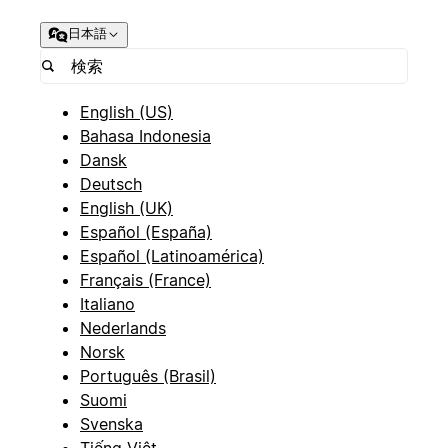
日本語
English (US)
Bahasa Indonesia
Dansk
Deutsch
English (UK)
Español (España)
Español (Latinoamérica)
Français (France)
Italiano
Nederlands
Norsk
Português (Brasil)
Suomi
Svenska
Tiếng Việt