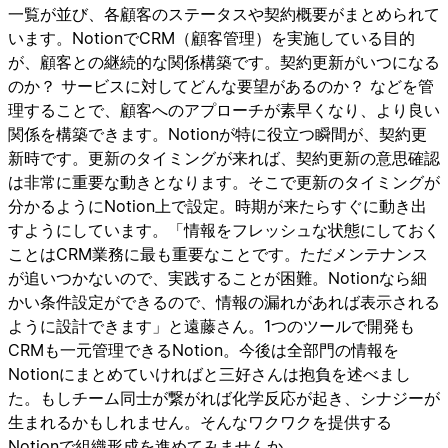
一覧が並び、各顧客のステータスや契約概要がまとめられて
います。NotionでCRM（顧客管理）を実施している目的
が、顧客との継続的な関係構築です。契約更新がいつになる
のか？ サービスに対してどんな要望があるのか？ などを管
理することで、顧客へのアプローチが素早くなり、より良い
関係を構築できます。Notionが特に役立つ瞬間が、契約更
新時です。更新のタイミングが来れば、契約更新の意思確認
は非常に重要な動きとなります。そこで更新のタイミングが
分かるようにNotion上で設定。時期が来たらすぐに動き出
すようにしています。「情報をフレッシュな状態にしておく
ことはCRM業務に最も重要なことです。ただメンテナンス
が追いつかないので、実践することが困難。Notionなら細
かい条件設定ができるので、情報の漏れがあれば表示される
ように設計できます」と遠藤さん。1つのツールで開発も
CRMも一元管理できるNotion。今後は全部門の情報を
Notionにまとめていければと三好さんは抱負を述べまし
た。もしチーム同士が繋がれば化学反応が起き、シナジーが
生まれるかもしれません。そんなワクワクを提供する
Notionで組織形成を進めてみませんか。