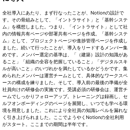
全社導入にあたり、まず行なったことが、Notionの設計で
す。その骨組みとして、「イントラサイト」と「基幹システ
ム」を構想しました。つまり、「イントラサイト」として社
内の情報共有ページや部署共有ページを作成。「基幹システ
ム」として、プロジェクトページや進捗管理ページを作成し
ました。続いて行ったことが、導入をリードするメンバー集
めです。メンバー選定の基準は、「（建築）設計の知識があ
ること」「組織の全容を把握していること」「デジタルスキ
ルが高いこと」のいづれかを満たしているかどうかです。集
められたメンバーは運営チームとして、具体的なワークスペ
ースの構成を練りました。そして、導入前の最後の準備が全
社員向けの研修会の実施です。受講必須の研修会は、運営チ
ームでしっかりフォローアップ。トレーニングは録画し、セ
ルフオンボーディングのページを展開し、いつでも学べる環
境を用意しました。これにより全社員の知識レベルを漏れな
く引き上げられました。ここでようやくNotionの全社利用
がスタート。ここまでの期間は半年です。