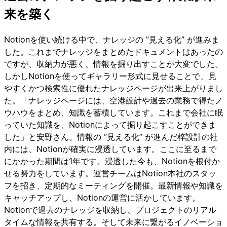
来を築く
Notionを使い続ける中で、ナレッジの ”見える化” が進みま
した。これまでナレッジをまとめたドキュメントはあったの
ですが、収納力が悪く、情報を掘り出すことが大変でした。
しかしNotionを使ってギャラリー形式に見せることで、見
やすくかつ検索性に優れたナレッジページが出来上がりまし
た。「ナレッジページには、空港設計や過去の業務で得たノ
ウハウをまとめ、知識を蓄積しています。これまで会社に眠
っていた知識を、Notionによって掘り起こすことができま
した」と安野さん。情報の ”見える化” が進んだ梓設計の社
内には、Notionが確実に浸透しています。ここに至るまで
にかかった期間は1年です。浸透した今も、Notionを根付か
せる努力をしています。運営チームはNotion本社のスタッ
フを招き、定期的なミーティングを開催。最新情報や知識を
キャッチアップし、Notionの運営に活かしています。
Notionで過去のナレッジを収納し、プロジェクトのリアル
タイムな情報を共有する。そして未来に繋がるイノベーショ