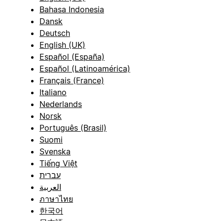
Bahasa Indonesia
Dansk
Deutsch
English (UK)
Español (España)
Español (Latinoamérica)
Français (France)
Italiano
Nederlands
Norsk
Português (Brasil)
Suomi
Svenska
Tiếng Việt
עברית
العربية
ภาษาไทย
한국어