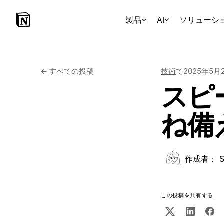
製品
AI
ソリューシ
←
すべての投稿
技術
で
2025年5月
スピ
ね備え
作成者：
S
この投稿を共有する