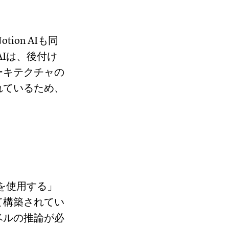
on AIも同
AIは、後付け
ーキテクチャの
れているため、
。
ルを使用する」
て構築されてい
ベルの推論が必