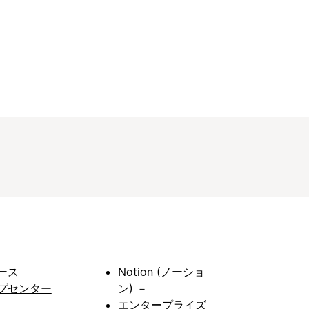
ース
Notion (ノーショ
プセンター
ン) －
エンタープライズ