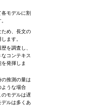
て各モデルに割
す。
なため、長文の
用します。
履歴を調査し、
きなコンテキス
能を発揮しま
時の推測の量は
のような場合
このモデルは遅
モデルは多くあ