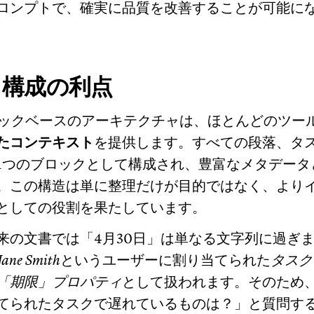
ロンプトで、確実に品質を改善することが可能に
ク構成の利点
のブロックベースのアーキテクチャは、ほとんどのツー
たコンテキスト
を提供します。すべての段落、タ
1つのブロックとして構成され、豊富なメタデータ
。この構造は単に整理だけが目的ではなく、より
盤としての役割を果たしています。
来の文書では「4月30日」は単なる文字列に過ぎ
Jane Smith
というユーザーに割り当てられた
タスク
「期限」プロパティ
として扱われます。そのため
てられたタスクで遅れているものは？」と質問すると、