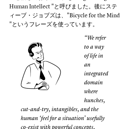
Human Intellect "と呼びました。後にステ
ィーブ・ジョブズは、"Bicycle for the Mind
"というフレーズを使っています。
“We refer
to a way
of life in
an
integrated
domain
where
hunches,
cut-and-try, intangibles, and the
human ‘feel for a situation’ usefully
co-exist with powerful concepts,