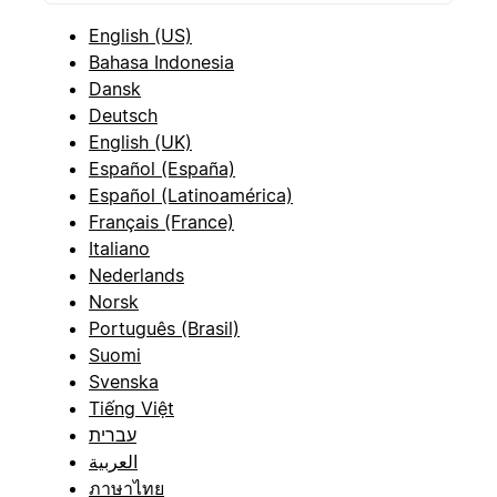
English (US)
Bahasa Indonesia
Dansk
Deutsch
English (UK)
Español (España)
Español (Latinoamérica)
Français (France)
Italiano
Nederlands
Norsk
Português (Brasil)
Suomi
Svenska
Tiếng Việt
עברית
العربية
ภาษาไทย