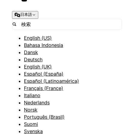
日本語
English (US)
Bahasa Indonesia
Dansk
Deutsch
English (UK)
Español (España)
Español (Latinoamérica)
Français (France)
Italiano
Nederlands
Norsk
Português (Brasil)
Suomi
Svenska