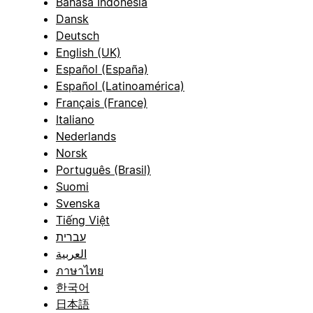
Bahasa Indonesia
Dansk
Deutsch
English (UK)
Español (España)
Español (Latinoamérica)
Français (France)
Italiano
Nederlands
Norsk
Português (Brasil)
Suomi
Svenska
Tiếng Việt
עברית
العربية
ภาษาไทย
한국어
日本語