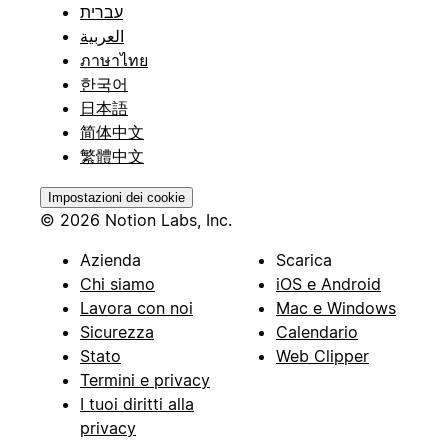
עברית
العربية
ภาษาไทย
한국어
日本語
简体中文
繁體中文
Impostazioni dei cookie
© 2026 Notion Labs, Inc.
Azienda
Scarica
Chi siamo
iOS e Android
Lavora con noi
Mac e Windows
Sicurezza
Calendario
Stato
Web Clipper
Termini e privacy
I tuoi diritti alla
privacy