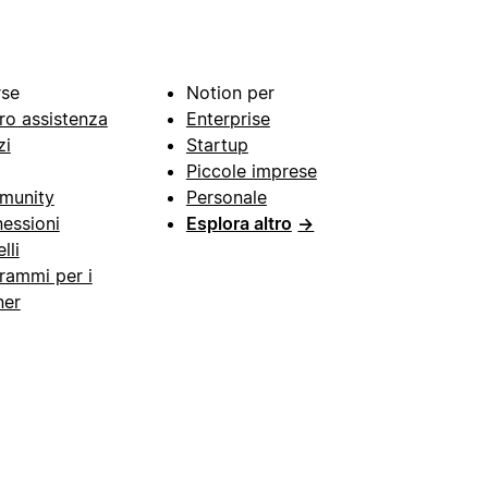
rse
Notion per
ro assistenza
Enterprise
zi
Startup
Piccole imprese
munity
Personale
essioni
Esplora altro
→
lli
rammi per i
ner