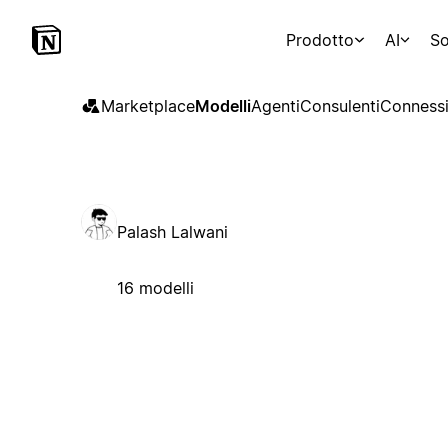
Prodotto
AI
So
Marketplace
Modelli
Agenti
Consulenti
Connessi
Palash Lalwani
16 modelli