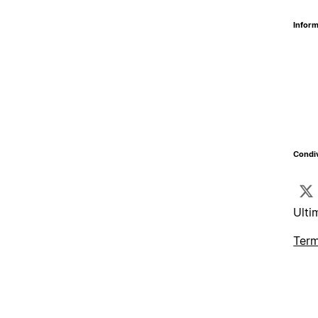
Inform
Condiv
Ulti
Term