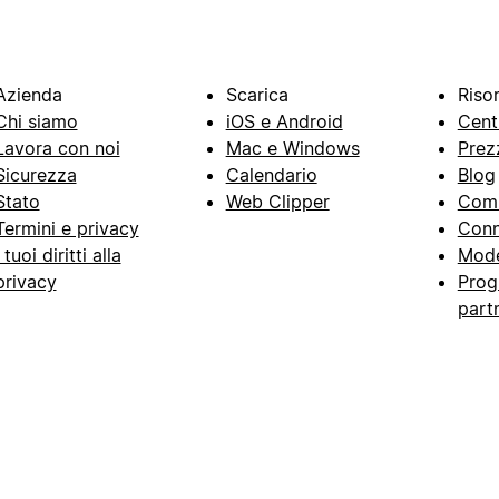
Azienda
Scarica
Riso
Chi siamo
iOS e Android
Cent
Lavora con noi
Mac e Windows
Prez
Sicurezza
Calendario
Blog
Stato
Web Clipper
Com
Termini e privacy
Conn
I tuoi diritti alla
Mode
privacy
Prog
part