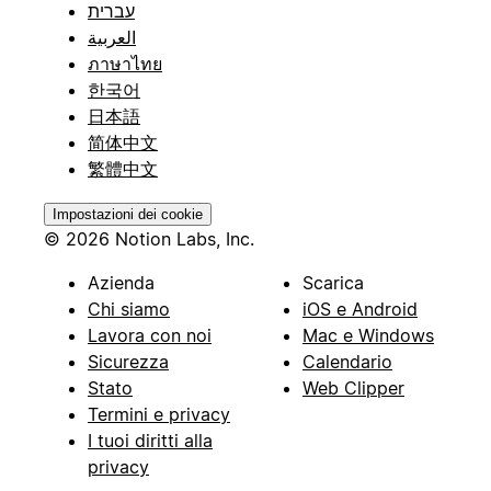
עברית
العربية
ภาษาไทย
한국어
日本語
简体中文
繁體中文
Impostazioni dei cookie
© 2026 Notion Labs, Inc.
Azienda
Scarica
Chi siamo
iOS e Android
Lavora con noi
Mac e Windows
Sicurezza
Calendario
Stato
Web Clipper
Termini e privacy
I tuoi diritti alla
privacy