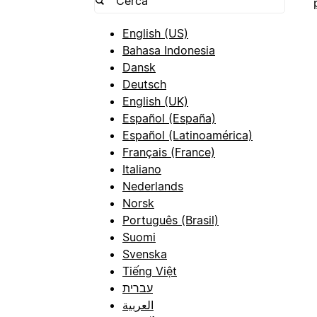
English (US)
Bahasa Indonesia
Dansk
Deutsch
English (UK)
Español (España)
Español (Latinoamérica)
Français (France)
Italiano
Nederlands
Norsk
Português (Brasil)
Suomi
Svenska
Tiếng Việt
עברית
العربية