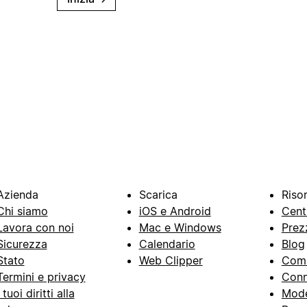
Azienda
Scarica
Riso
Chi siamo
iOS e Android
Cent
Lavora con noi
Mac e Windows
Prez
Sicurezza
Calendario
Blog
Stato
Web Clipper
Com
Termini e privacy
Conn
I tuoi diritti alla
Mode