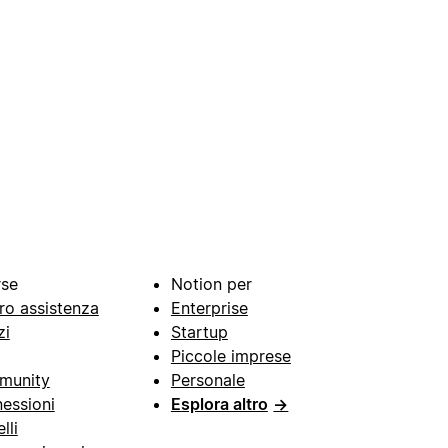
rse
Notion per
ro assistenza
Enterprise
zi
Startup
Piccole imprese
munity
Personale
essioni
Esplora altro
→
lli