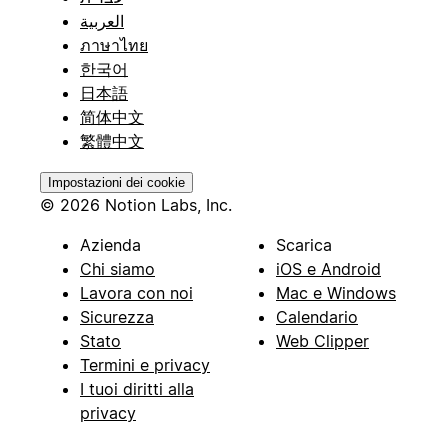
العربية
ภาษาไทย
한국어
日本語
简体中文
繁體中文
Impostazioni dei cookie
© 2026 Notion Labs, Inc.
Azienda
Scarica
Chi siamo
iOS e Android
Lavora con noi
Mac e Windows
Sicurezza
Calendario
Stato
Web Clipper
Termini e privacy
I tuoi diritti alla
privacy