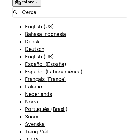
Italiano
English (US)
Bahasa Indonesia
Dansk
Deutsch
English (UK)
Español (España)
Español (Latinoamérica)
Français (France)
Italiano
Nederlands
Norsk
Português (Brasil)
Suomi
Svenska
Tiếng Việt
עברית