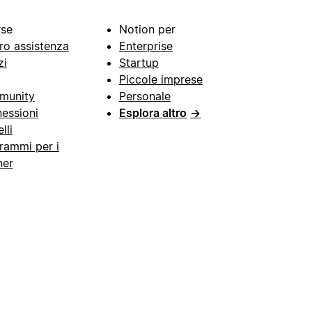
rse
Notion per
ro assistenza
Enterprise
zi
Startup
Piccole imprese
munity
Personale
essioni
Esplora altro
→
lli
rammi per i
ner