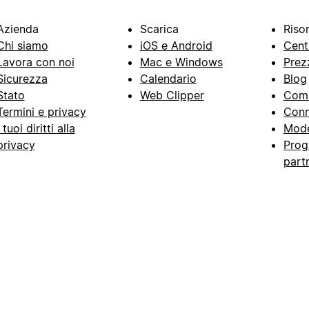
Azienda
Scarica
Riso
Chi siamo
iOS e Android
Cent
Lavora con noi
Mac e Windows
Prez
Sicurezza
Calendario
Blog
Stato
Web Clipper
Com
Termini e privacy
Conn
I tuoi diritti alla
Mode
privacy
Prog
part