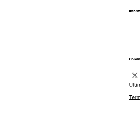
Inform
Condiv
Ulti
Term