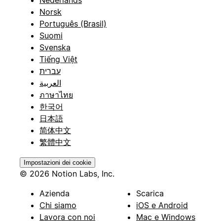
Nederlands
Norsk
Português (Brasil)
Suomi
Svenska
Tiếng Việt
עברית
العربية
ภาษาไทย
한국어
日本語
简体中文
繁體中文
Impostazioni dei cookie
© 2026 Notion Labs, Inc.
Azienda
Scarica
Chi siamo
iOS e Android
Lavora con noi
Mac e Windows