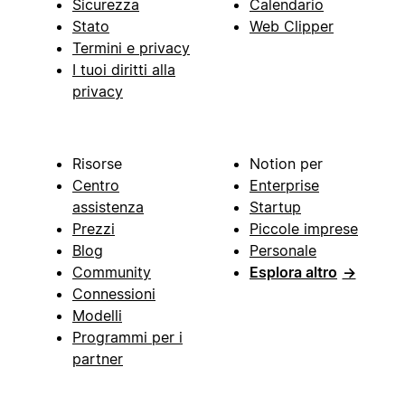
Sicurezza
Calendario
Stato
Web Clipper
Termini e privacy
I tuoi diritti alla
privacy
Risorse
Notion per
Centro
Enterprise
assistenza
Startup
Prezzi
Piccole imprese
Blog
Personale
Community
Esplora altro
→
Connessioni
Modelli
Programmi per i
partner