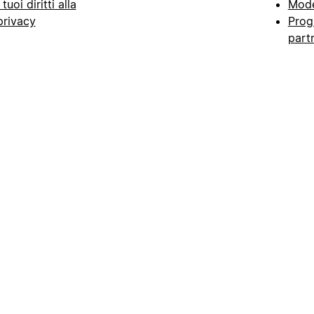
I tuoi diritti alla
Mode
privacy
Prog
part