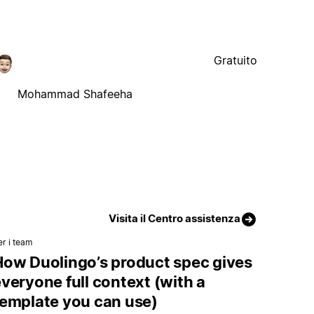
Gratuito
Mohammad Shafeeha
Visita il Centro assistenza
er i team
How Duolingo’s product spec gives
veryone full context (with a
template you can use)