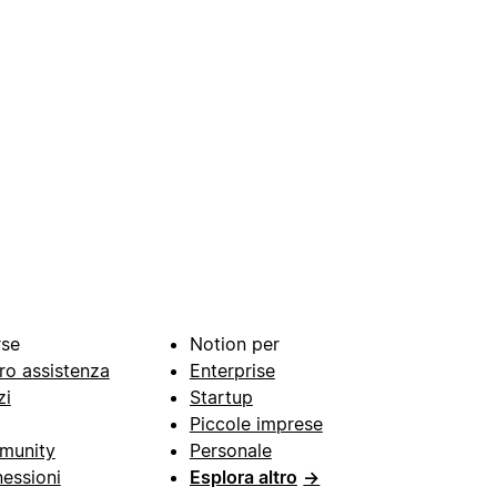
rse
Notion per
ro assistenza
Enterprise
zi
Startup
Piccole imprese
munity
Personale
essioni
Esplora altro
→