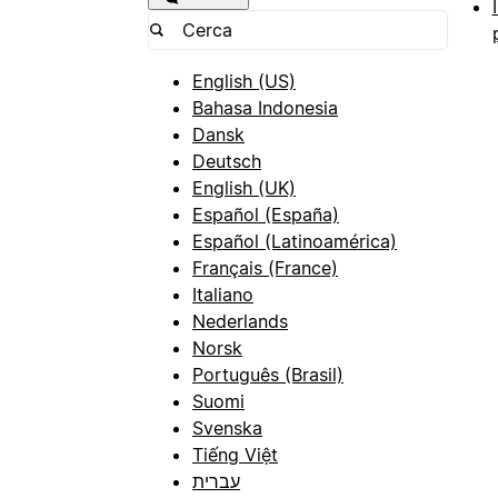
English (US)
Bahasa Indonesia
Dansk
Deutsch
English (UK)
Español (España)
Español (Latinoamérica)
Français (France)
Italiano
Nederlands
Norsk
Português (Brasil)
Suomi
Svenska
Tiếng Việt
עברית