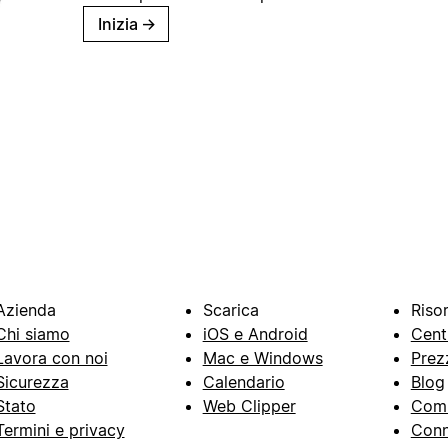
Inizia
→
Azienda
Scarica
Riso
Chi siamo
iOS e Android
Cent
Lavora con noi
Mac e Windows
Prez
Sicurezza
Calendario
Blog
Stato
Web Clipper
Com
Termini e privacy
Conn