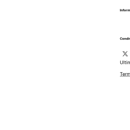
Inform
Condiv
Ulti
Term