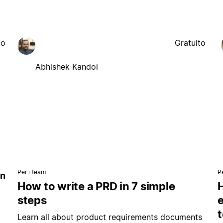
to
Gratuito
Abhishek Kandoi
Per i team
P
in
How to write a PRD in 7 simple
steps
e
Learn all about product requirements documents