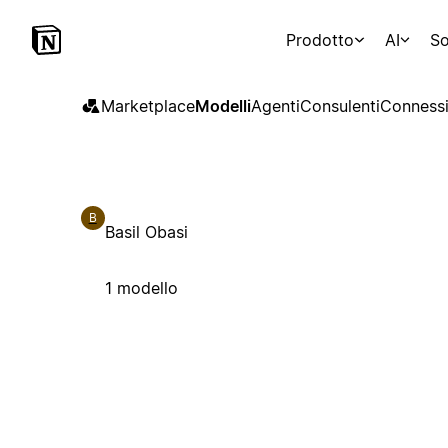
Prodotto
AI
So
Marketplace
Modelli
Agenti
Consulenti
Connessi
B
Basil Obasi
1 modello