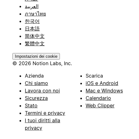
العربية
ภาษาไทย
한국어
日本語
简体中文
繁體中文
Impostazioni dei cookie
© 2026 Notion Labs, Inc.
Azienda
Scarica
Chi siamo
iOS e Android
Lavora con noi
Mac e Windows
Sicurezza
Calendario
Stato
Web Clipper
Termini e privacy
I tuoi diritti alla
privacy