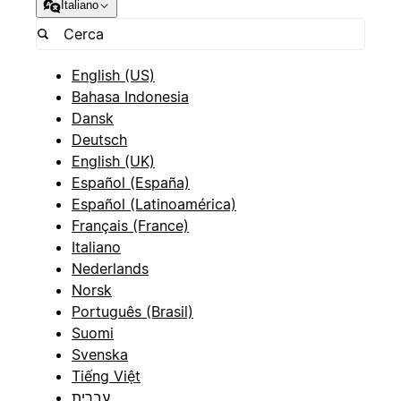
Italiano
English (US)
Bahasa Indonesia
Dansk
Deutsch
English (UK)
Español (España)
Español (Latinoamérica)
Français (France)
Italiano
Nederlands
Norsk
Português (Brasil)
Suomi
Svenska
Tiếng Việt
עברית