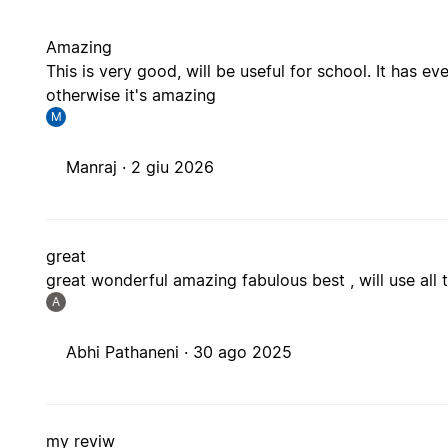
Amazing
This is very good, will be useful for school. It has ever
otherwise it's amazing
M
Manraj ·
2 giu 2026
great
great wonderful amazing fabulous best , will use all 
A
Abhi Pathaneni ·
30 ago 2025
my reviw