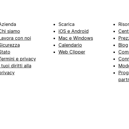
Azienda
Scarica
Riso
Chi siamo
iOS e Android
Cent
Lavora con noi
Mac e Windows
Prez
Sicurezza
Calendario
Blog
Stato
Web Clipper
Com
Termini e privacy
Conn
I tuoi diritti alla
Mode
privacy
Prog
part