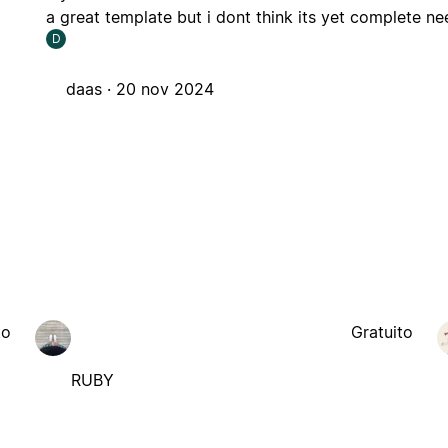
a great template but i dont think its yet complete ne
D
daas ·
20 nov 2024
to
Gratuito
RUBY