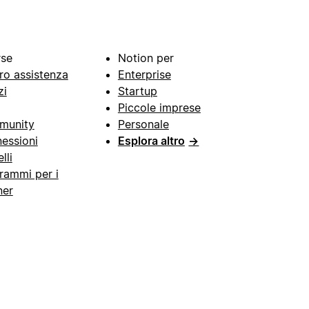
rse
Notion per
ro assistenza
Enterprise
zi
Startup
Piccole imprese
munity
Personale
essioni
Esplora altro
→
lli
rammi per i
ner