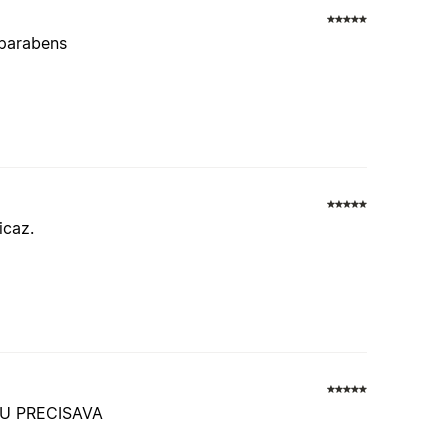
 parabens
icaz.
EU PRECISAVA