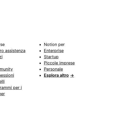
rse
Notion per
ro assistenza
Enterprise
zi
Startup
Piccole imprese
munity
Personale
essioni
Esplora altro
→
lli
rammi per i
ner