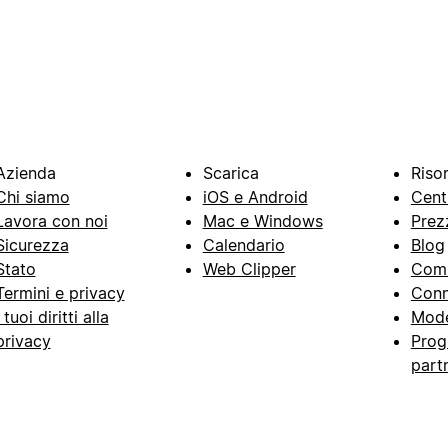
Azienda
Scarica
Riso
Chi siamo
iOS e Android
Cent
Lavora con noi
Mac e Windows
Prez
Sicurezza
Calendario
Blog
Stato
Web Clipper
Com
Termini e privacy
Conn
I tuoi diritti alla
Mode
privacy
Prog
part