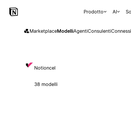
Prodotto
AI
So
Marketplace
Modelli
Agenti
Consulenti
Connessi
Notioncel
38 modelli