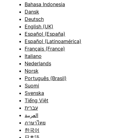
Bahasa Indonesia
Dansk
Deutsch
English (UK)
Español (España)
Español (Latinoamérica)
Français (France)
Italiano
Nederlands
Norsk
Português (Brasil)
Suomi
Svenska
Tiếng Việt
עברית
العربية
ภาษาไทย
한국어
日本語