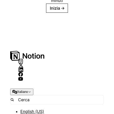
minuti
Inizia
→
Italiano
English (US)