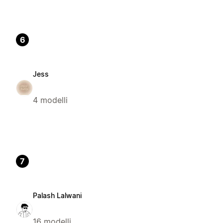
6
Jess
4 modelli
7
Palash Lalwani
16 modelli