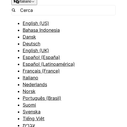
Italiano
English (US)
Bahasa Indonesia
Dansk
Deutsch
English (UK)
Español (España)
Español (Latinoamérica)
Français (France)
Italiano
Nederlands
Norsk
Português (Brasil)
Suomi
Svenska
Tiếng Việt
עברית