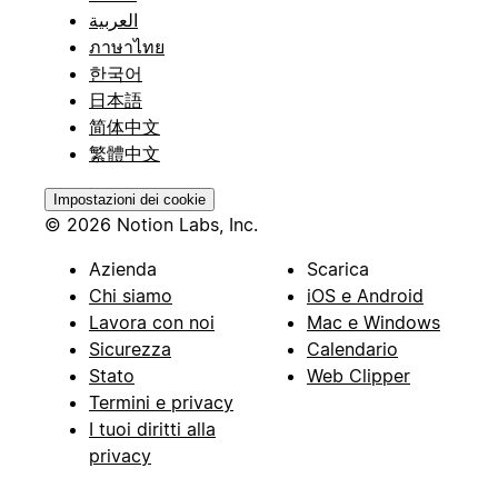
العربية
ภาษาไทย
한국어
日本語
简体中文
繁體中文
Impostazioni dei cookie
© 2026 Notion Labs, Inc.
Azienda
Scarica
Chi siamo
iOS e Android
Lavora con noi
Mac e Windows
Sicurezza
Calendario
Stato
Web Clipper
Termini e privacy
I tuoi diritti alla
privacy