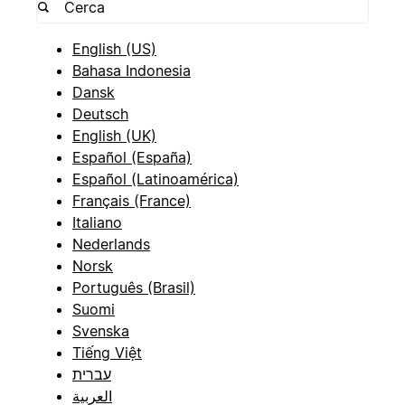
English (US)
Bahasa Indonesia
Dansk
Deutsch
English (UK)
Español (España)
Español (Latinoamérica)
Français (France)
Italiano
Nederlands
Norsk
Português (Brasil)
Suomi
Svenska
Tiếng Việt
עברית
العربية