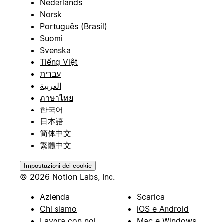
Nederlands
Norsk
Português (Brasil)
Suomi
Svenska
Tiếng Việt
עברית
العربية
ภาษาไทย
한국어
日本語
简体中文
繁體中文
Impostazioni dei cookie
© 2026 Notion Labs, Inc.
Azienda
Scarica
Chi siamo
iOS e Android
Lavora con noi
Mac e Windows