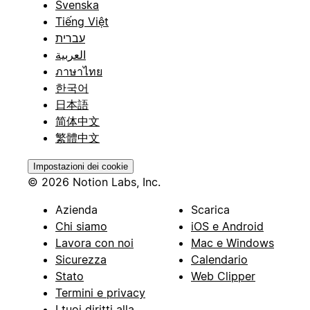
Svenska
Tiếng Việt
עברית
العربية
ภาษาไทย
한국어
日本語
简体中文
繁體中文
Impostazioni dei cookie
© 2026 Notion Labs, Inc.
Azienda
Scarica
Chi siamo
iOS e Android
Lavora con noi
Mac e Windows
Sicurezza
Calendario
Stato
Web Clipper
Termini e privacy
I tuoi diritti alla