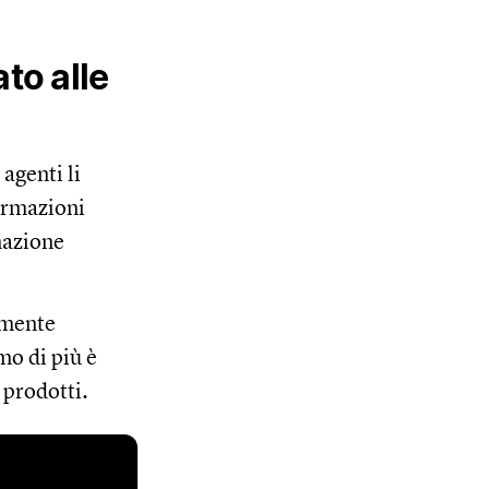
to alle
agenti li
formazioni
mazione
amente
mo di più è
 prodotti.