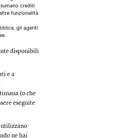
nsumano crediti
altre funzionalità
blica, gli agenti
se.
nte disponibili
ti e a
i
ttimana (o che
ssere eseguite
 utilizzano
ando ne hai