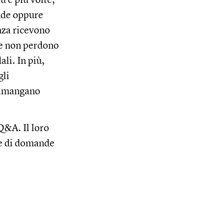
nde oppure
nza ricevono
ne non perdono
li. In più,
gli
 rimangano
Q&A. Il loro
ne di domande