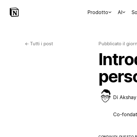
Prodotto
AI
So
←
Tutti i post
Pubblicato il gio
Intro
perso
Di
Akshay 
Co-fondat
CONDIVIDI QUESTO 