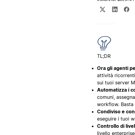
TL;DR
Ora gli agenti p
attività ricorren
sui tuoi server 
Automatizza i co
comuni, assegnan
workflow. Basta d
Condiviso e co
eseguire i tuoi w
Controllo di live
livello enterprise