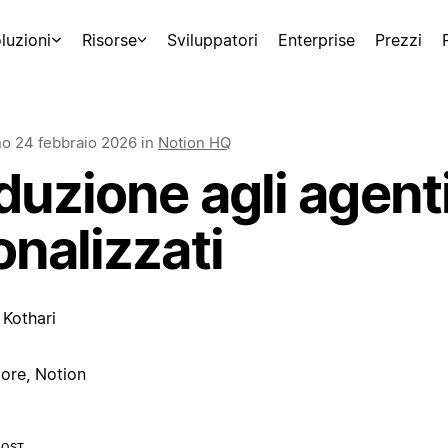
luzioni
Risorse
Sviluppatori
Enterprise
Prezzi
rno
24 febbraio 2026
in
Notion HQ
duzione agli agent
nalizzati
Kothari
ore, Notion
POST