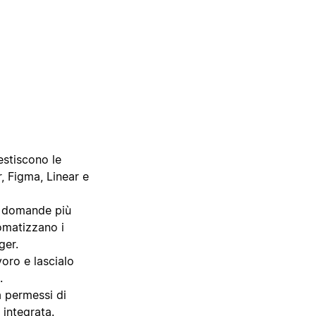
estiscono le
r, Figma, Linear e
e domande più
omatizzano i
ger.
voro e lascialo
.
a permessi di
a integrata.