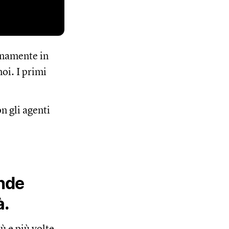
ernamente in
oi. I primi
n gli agenti
nde
à.
 e più volte,