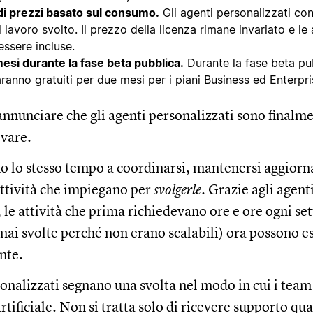
i prezzi basato sul consumo.
Gli agenti personalizzati co
 lavoro svolto. Il prezzo della licenza rimane invariato e le 
essere incluse.
esi durante la fase beta pubblica.
Durante la fase beta pub
aranno gratuiti per due mesi per i piani Business ed Enterpri
 annunciare che gli agenti personalizzati sono finalme
ovare.
o lo stesso tempo a coordinarsi, mantenersi aggiorna
 attività che impiegano per
svolgerle
. Grazie agli agent
, le attività che prima richiedevano ore e ore ogni se
ai svolte perché non erano scalabili) ora possono e
nte.
sonalizzati segnano una svolta nel modo in cui i team
artificiale. Non si tratta solo di ricevere supporto qu