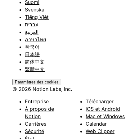
Suomi
Svenska
Tiếng Việt
עברית
العربية
ภาษาไทย
한국어
日本語
简体中文
繁體中文
Paramètres des cookies
© 2026 Notion Labs, Inc.
Entreprise
Télécharger
À propos de
iOS et Android
Notion
Mac et Windows
Carrières
Calendar
Sécurité
Web Clipper
État