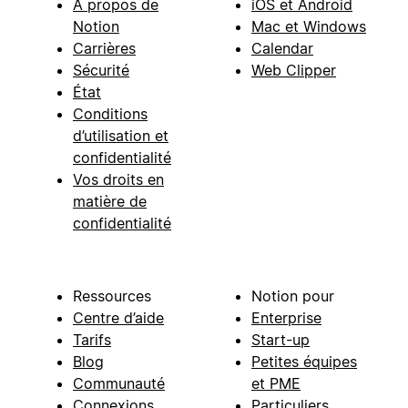
À propos de
iOS et Android
Notion
Mac et Windows
Carrières
Calendar
Sécurité
Web Clipper
État
Conditions
d’utilisation et
confidentialité
Vos droits en
matière de
confidentialité
Ressources
Notion pour
Centre d’aide
Enterprise
Tarifs
Start-up
Blog
Petites équipes
Communauté
et PME
Connexions
Particuliers