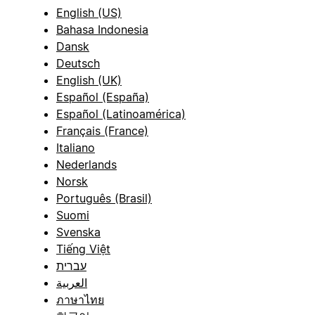
English (US)
Bahasa Indonesia
Dansk
Deutsch
English (UK)
Español (España)
Español (Latinoamérica)
Français (France)
Italiano
Nederlands
Norsk
Português (Brasil)
Suomi
Svenska
Tiếng Việt
עברית
العربية
ภาษาไทย