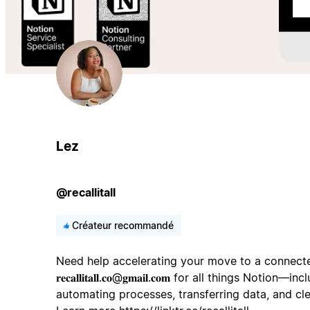
Lez
@recallitall
Créateur recommandé
Need help accelerating your move to a connect
𝐫𝐞𝐜𝐚𝐥𝐥𝐢𝐭𝐚𝐥𝐥.𝐜𝐨@𝐠𝐦𝐚𝐢𝐥.𝐜𝐨𝐦 for all things No
automating processes, transferring data, and c