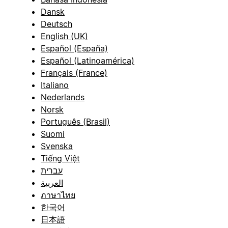
Dansk
Deutsch
English (UK)
Español (España)
Español (Latinoamérica)
Français (France)
Italiano
Nederlands
Norsk
Português (Brasil)
Suomi
Svenska
Tiếng Việt
עברית
العربية
ภาษาไทย
한국어
日本語