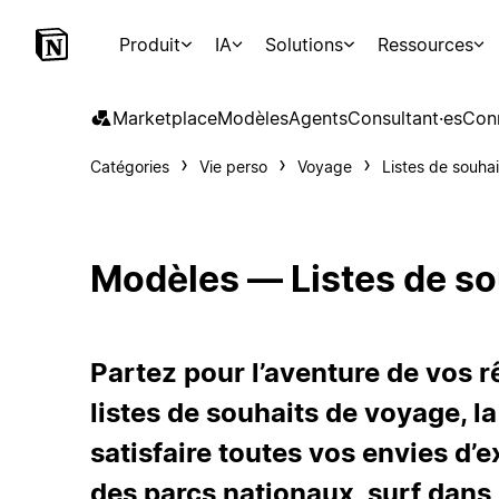
Produit
IA
Solutions
Ressources
Marketplace
Modèles
Agents
Consultant·es
Con
Catégories
Vie perso
Voyage
Listes de souha
Modèles — Listes de so
Partez pour l’aventure de vos 
listes de souhaits de voyage, l
satisfaire toutes vos envies d
des parcs nationaux, surf dans 