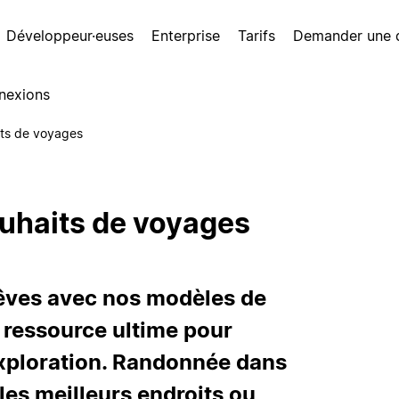
Développeur·euses
Enterprise
Tarifs
Demander une
nexions
its de voyages
uhaits de voyages
rêves avec nos modèles de
a ressource ultime pour
’exploration. Randonnée dans
les meilleurs endroits ou