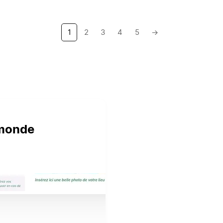
1
2
3
4
5
→
 monde