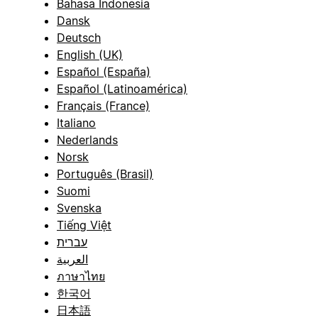
Bahasa Indonesia
Dansk
Deutsch
English (UK)
Español (España)
Español (Latinoamérica)
Français (France)
Italiano
Nederlands
Norsk
Português (Brasil)
Suomi
Svenska
Tiếng Việt
עברית
العربية
ภาษาไทย
한국어
日本語