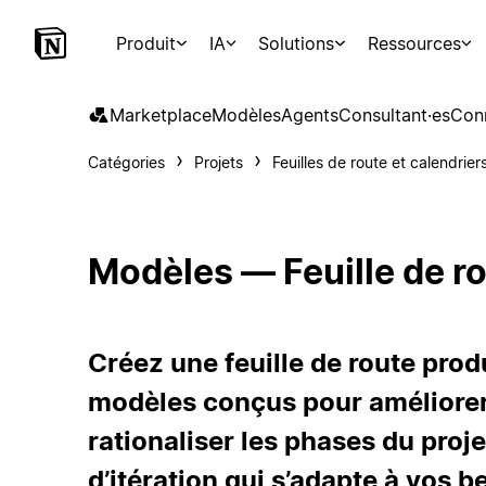
Produit
IA
Solutions
Ressources
Marketplace
Modèles
Agents
Consultant·es
Con
Catégories
Projets
Feuilles de route et calendrier
Modèles — Feuille de ro
Créez une feuille de route pro
modèles conçus pour améliorer 
rationaliser les phases du proj
d’itération qui s’adapte à vos b