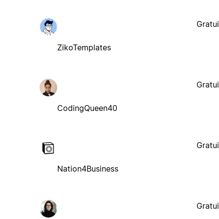
Gratui
ZikoTemplates
Gratui
CodingQueen40
Gratui
Nation4Business
Gratui