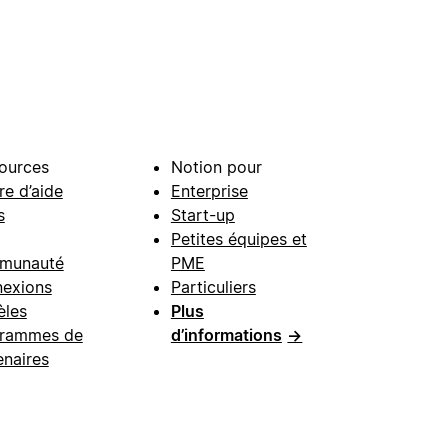
ources
Notion pour
re d’aide
Enterprise
s
Start-up
Petites équipes et
munauté
PME
exions
Particuliers
les
Plus
rammes de
d’informations
→
enaires