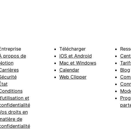
Entreprise
Télécharger
Ress
À propos de
iOS et Android
Cent
Notion
Mac et Windows
Tarif
Carrières
Calendar
Blog
Sécurité
Web Clipper
Com
État
Conn
Conditions
Modè
d’utilisation et
Prog
confidentialité
part
Vos droits en
matière de
confidentialité