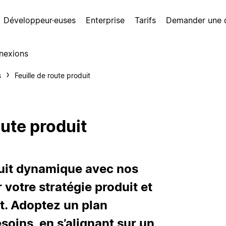
Développeur·euses
Enterprise
Tarifs
Demander une
nexions
s
Feuille de route produit
ute produit
duit dynamique avec nos
votre stratégie produit et
et. Adoptez un plan
esoins, en s’alignant sur un