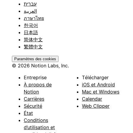
עברית
العربية
ภาษาไทย
한국어
日本語
简体中文
繁體中文
Paramètres des cookies
© 2026 Notion Labs, Inc.
Entreprise
Télécharger
À propos de
iOS et Android
Notion
Mac et Windows
Carrières
Calendar
Sécurité
Web Clipper
État
Conditions
d’utilisation et