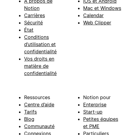
À propos de
iOS et Android
Notion
Mac et Windows
Carrières
Calendar
Sécurité
Web Clipper
État
Conditions
d’utilisation et
confidentialité
Vos droits en
matière de
confidentialité
Ressources
Notion pour
Centre d’aide
Enterprise
Tarifs
Start-up
Blog
Petites équipes
Communauté
et PME
Connexions
Particuliers