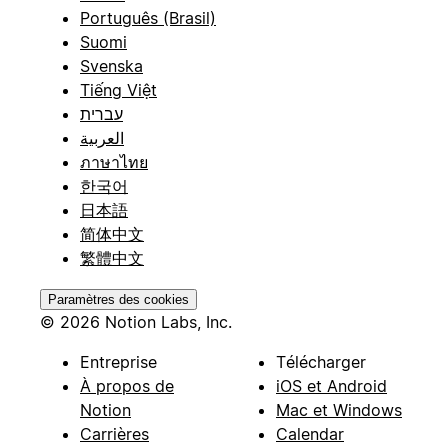
Português (Brasil)
Suomi
Svenska
Tiếng Việt
עברית
العربية
ภาษาไทย
한국어
日本語
简体中文
繁體中文
Paramètres des cookies
© 2026 Notion Labs, Inc.
Entreprise
Télécharger
À propos de
iOS et Android
Notion
Mac et Windows
Carrières
Calendar