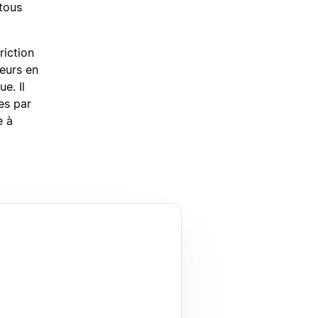
tous
riction
seurs en
e. Il
es par
e à