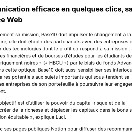
cation efficace en quelques clics, s
ce Web
inement sa mission, Base10 doit impulser le changement à la
ire, elle doit établir des partenariats avec des entreprises e
r des technologies dont le profil correspond à sa mission :
s financières et de bourses d’études pour les étudiants de
toriquement noires » (« HBCU ») par le biais du fonds Adva
ans cette optique, Base10 doit aussi sensibiliser ses interloc
naires potentiels aux sujets importants qui sous-tendent sa
les entreprises de son portefeuille à poursuivre leur engag
nt.
bjectif est d’utiliser le pouvoir du capital-risque et de la
créer de la richesse et déplacer les capitaux dans le bons 
ion équitable », explique Luci.
nc ses pages publiques Notion pour diffuser des recomman