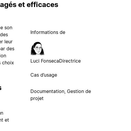
agés et efficaces
de son
Informations de
 des
r leur
par des
ion
Luci Fonseca
Directrice
s choix
Cas d’usage
s
Documentation, Gestion de
projet
un
nt et