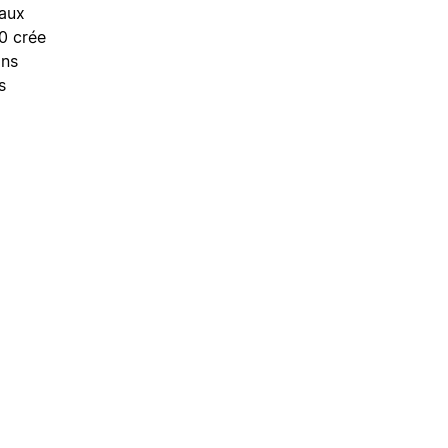
 aux
0 crée
ons
s