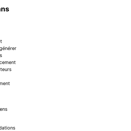
ans
t
 générer
s
ncement
uteurs
ement
sens
dations