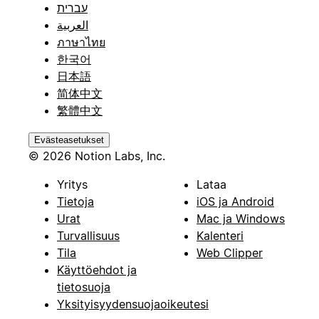
עברית
العربية
ภาษาไทย
한국어
日本語
简体中文
繁體中文
Evästeasetukset
© 2026 Notion Labs, Inc.
Yritys
Lataa
Tietoja
iOS ja Android
Urat
Mac ja Windows
Turvallisuus
Kalenteri
Tila
Web Clipper
Käyttöehdot ja
tietosuoja
Yksityisyydensuojaoikeutesi