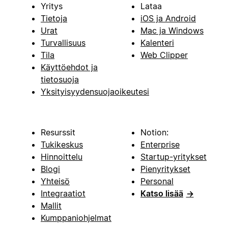
Yritys
Lataa
Tietoja
iOS ja Android
Urat
Mac ja Windows
Turvallisuus
Kalenteri
Tila
Web Clipper
Käyttöehdot ja
tietosuoja
Yksityisyydensuojaoikeutesi
Resurssit
Notion:
Tukikeskus
Enterprise
Hinnoittelu
Startup-yritykset
Blogi
Pienyritykset
Yhteisö
Personal
Integraatiot
Katso lisää
→
Mallit
Kumppaniohjelmat