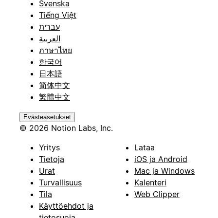
Svenska
Tiếng Việt
עברית
العربية
ภาษาไทย
한국어
日本語
简体中文
繁體中文
Evästeasetukset
© 2026 Notion Labs, Inc.
Yritys
Lataa
Tietoja
iOS ja Android
Urat
Mac ja Windows
Turvallisuus
Kalenteri
Tila
Web Clipper
Käyttöehdot ja
tietosuoja