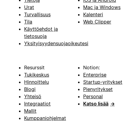
Tietoja
iOS ja Android
Urat
Mac ja Windows
Turvallisuus
Kalenteri
Tila
Web Clipper
Käyttöehdot ja
tietosuoja
Yksityisyydensuojaoikeutesi
Resurssit
Notion:
Tukikeskus
Enterprise
Hinnoittelu
Startup-yritykset
Blogi
Pienyritykset
Yhteisö
Personal
Integraatiot
Katso lisää
→
Mallit
Kumppaniohjelmat