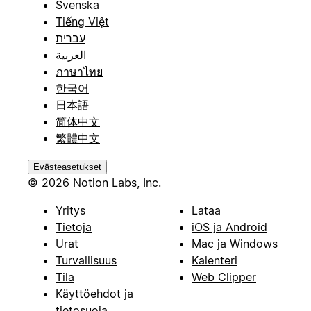
Svenska
Tiếng Việt
עברית
العربية
ภาษาไทย
한국어
日本語
简体中文
繁體中文
Evästeasetukset
© 2026 Notion Labs, Inc.
Yritys
Lataa
Tietoja
iOS ja Android
Urat
Mac ja Windows
Turvallisuus
Kalenteri
Tila
Web Clipper
Käyttöehdot ja
tietosuoja