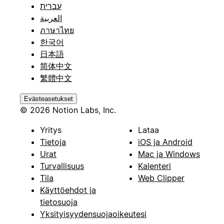
עברית
العربية
ภาษาไทย
한국어
日本語
简体中文
繁體中文
Evästeasetukset
© 2026 Notion Labs, Inc.
Yritys
Lataa
Tietoja
iOS ja Android
Urat
Mac ja Windows
Turvallisuus
Kalenteri
Tila
Web Clipper
Käyttöehdot ja
tietosuoja
Yksityisyydensuojaoikeutesi