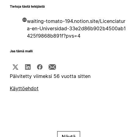
Tietoja tästä tekijästä
waiting-tomato-194.notion.site/Licenciatur
a-en-Universidad-33e2d86b902b4500ab1
425f9868b891f?pvs=4
Jaa tämä malli
Päivitetty viimeksi 56 vuotta sitten
Käyttöehdot
Näytä