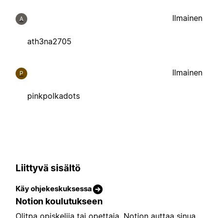
Ilmainen
A
ath3na2705
Ilmainen
P
pinkpolkadots
Liittyvä sisältö
Käy ohjekeskuksessa
Notion koulutukseen
Olitpa opiskelija tai opettaja, Notion auttaa sinua