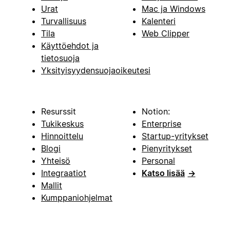
Urat
Mac ja Windows
Turvallisuus
Kalenteri
Tila
Web Clipper
Käyttöehdot ja
tietosuoja
Yksityisyydensuojaoikeutesi
Resurssit
Notion:
Tukikeskus
Enterprise
Hinnoittelu
Startup-yritykset
Blogi
Pienyritykset
Yhteisö
Personal
Integraatiot
Katso lisää
→
Mallit
Kumppaniohjelmat