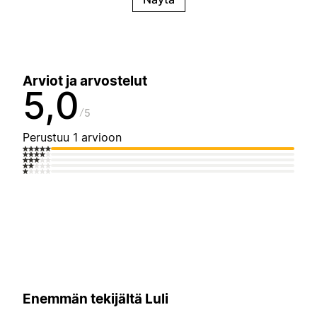
Arviot ja arvostelut
5,0
5
Perustuu 1 arvioon
Enemmän tekijältä Luli