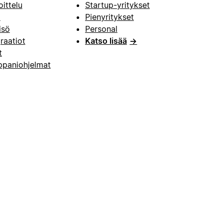
oittelu
Startup-yritykset
i
Pienyritykset
isö
Personal
raatiot
Katso lisää
→
t
paniohjelmat