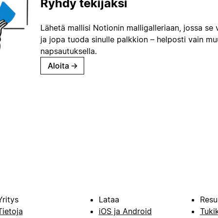
Ryhdy tekijäksi
Lähetä mallisi Notionin malligalleriaan, jossa se 
ja jopa tuoda sinulle palkkion – helposti vain m
napsautuksella.
Aloita
→
Yritys
Lataa
Resu
Tietoja
iOS ja Android
Tuki