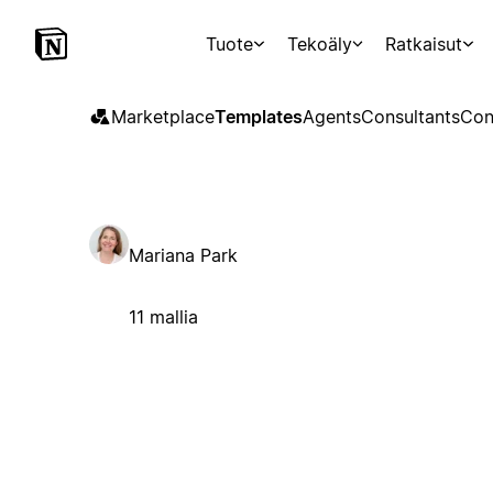
Tuote
Tekoäly
Ratkaisut
Marketplace
Templates
Agents
Consultants
Con
Mariana Park
11 mallia