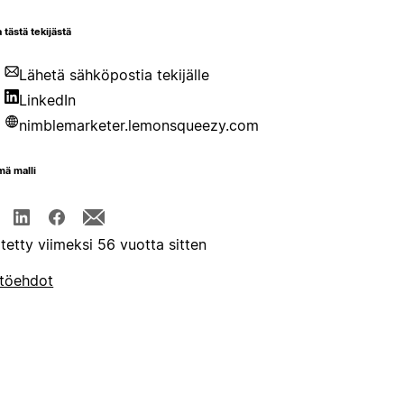
 tästä tekijästä
Lähetä sähköpostia tekijälle
LinkedIn
nimblemarketer.lemonsqueezy.com
mä malli
itetty viimeksi 56 vuotta sitten
töehdot