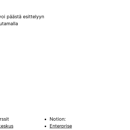
voi päästä esittelyyn
uutamalla
rssit
Notion:
keskus
Enterprise