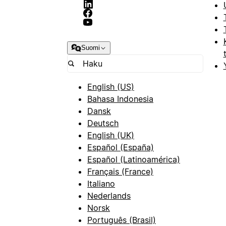
Suomi
English (US)
Bahasa Indonesia
Dansk
Deutsch
English (UK)
Español (España)
Español (Latinoamérica)
Français (France)
Italiano
Nederlands
Norsk
Português (Brasil)