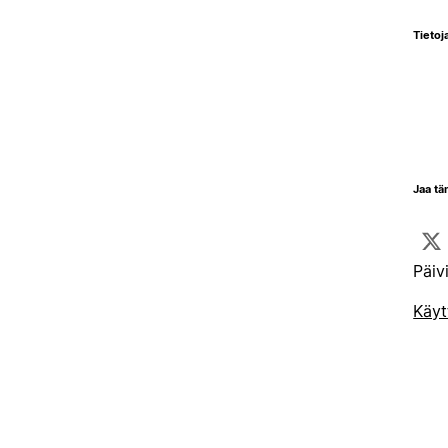
Tietoja
Jaa tä
Päiv
Käyt