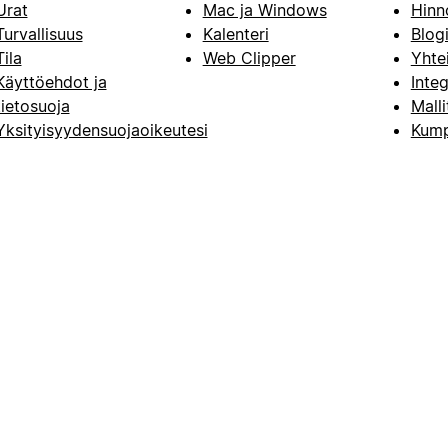
Urat
Mac ja Windows
Hinn
Turvallisuus
Kalenteri
Blog
Tila
Web Clipper
Yhte
Käyttöehdot ja
Integ
tietosuoja
Malli
Yksityisyydensuojaoikeutesi
Kump