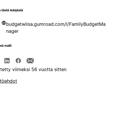
 tästä tekijästä
budgetwlisa.gumroad.com/l/FamilyBudgetMa
nager
mä malli
itetty viimeksi 56 vuotta sitten
töehdot