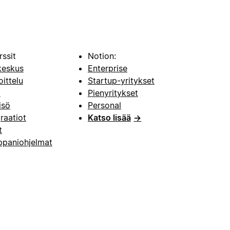
rssit
Notion:
keskus
Enterprise
oittelu
Startup-yritykset
i
Pienyritykset
isö
Personal
raatiot
Katso lisää
→
t
paniohjelmat