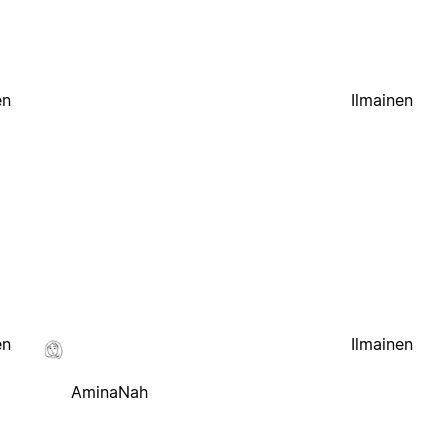
en
Ilmainen
en
Ilmainen
AminaNah