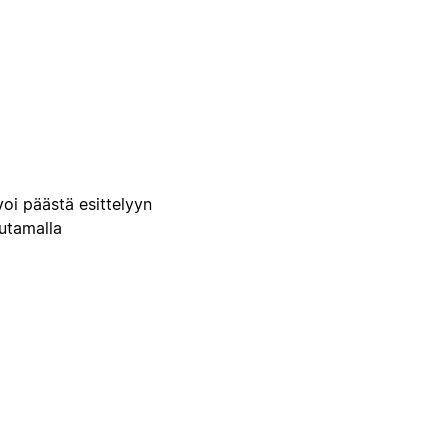
voi päästä esittelyyn
uutamalla