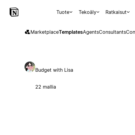
Tuote
Tekoäly
Ratkaisut
Marketplace
Templates
Agents
Consultants
Con
Budget with Lisa
22 mallia