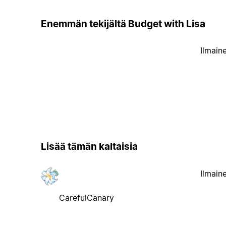
Enemmän tekijältä Budget with Lisa
Ilmain
Lisää tämän kaltaisia
Ilmain
CarefulCanary