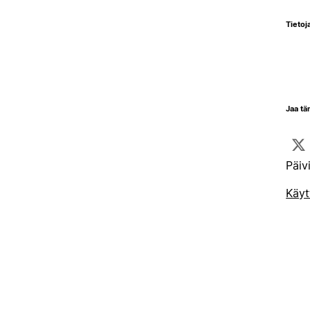
Tietoja
Jaa tä
Päiv
Käyt