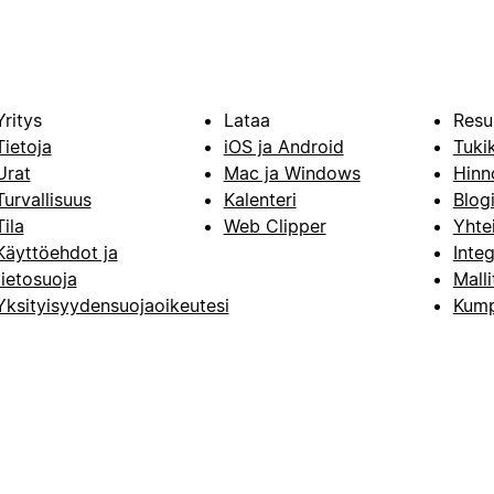
Yritys
Lataa
Resu
Tietoja
iOS ja Android
Tuki
Urat
Mac ja Windows
Hinn
Turvallisuus
Kalenteri
Blog
Tila
Web Clipper
Yhte
Käyttöehdot ja
Integ
tietosuoja
Malli
Yksityisyydensuojaoikeutesi
Kump