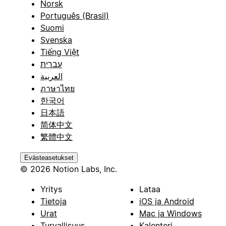
Norsk
Português (Brasil)
Suomi
Svenska
Tiếng Việt
עברית
العربية
ภาษาไทย
한국어
日本語
简体中文
繁體中文
Evästeasetukset
© 2026 Notion Labs, Inc.
Yritys
Lataa
Tietoja
iOS ja Android
Urat
Mac ja Windows
Turvallisuus
Kalenteri